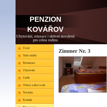
PENZION
KOVÁŘOV
Ubytování, relaxace i aktivní dovolená
pro celou rodinu
Úvod
Zimmer Nr. 3
Naše služby
Restaurace
Ubytování
Ceník
Oslavy a akce u nás
Novinky
Kontakt