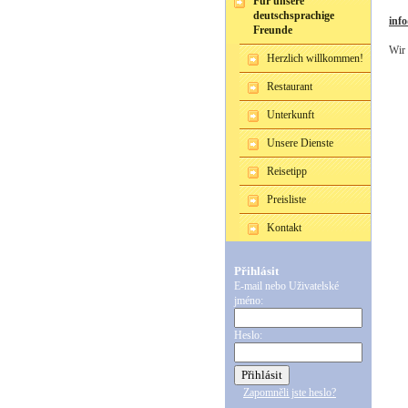
Für unsere
deutschsprachige
inf
Freunde
Wir 
Herzlich willkommen!
Restaurant
Unterkunft
Unsere Dienste
Reisetipp
Preisliste
Kontakt
Přihlásit
E-mail nebo Uživatelské
jméno:
Heslo:
Zapomněli jste heslo?