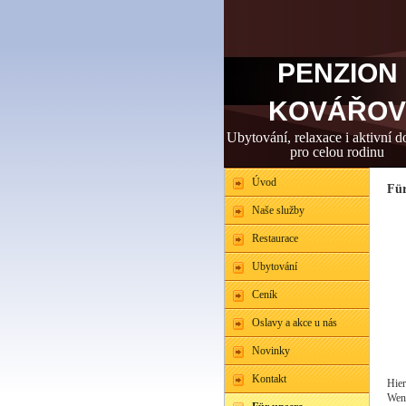
PENZION
KOVÁŘOV
Ubytování, relaxace i aktivní 
pro celou rodinu
Úvod
Für
Naše služby
Restaurace
Ubytování
Ceník
Oslavy a akce u nás
Novinky
Kontakt
Hier
Wen