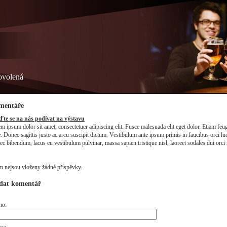
dovolená
mentáře
ďte se na nás podívat na výstavu
m ipsum dolor sit amet, consectetuer adipiscing elit. Fusce malesuada elit eget dolor. Etiam feugia
. Donec sagittis justo ac arcu suscipit dictum. Vestibulum ante ipsum primis in faucibus orci luc
c bibendum, lacus eu vestibulum pulvinar, massa sapien tristique nisl, laoreet sodales dui or
m nejsou vloženy žádné příspěvky.
dat komentář
no: