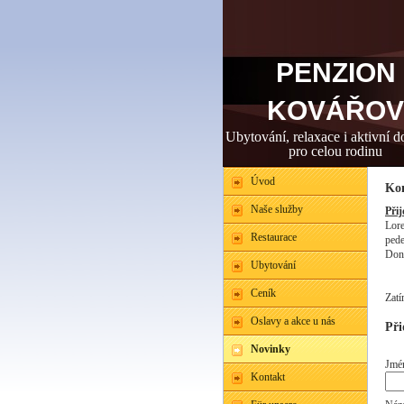
PENZION
KOVÁŘOV
Ubytování, relaxace i aktivní 
pro celou rodinu
Úvod
Ko
Naše služby
Přij
Lore
Restaurace
pede
Done
Ubytování
Ceník
Zatí
Oslavy a akce u nás
Při
Novinky
Jmé
Kontakt